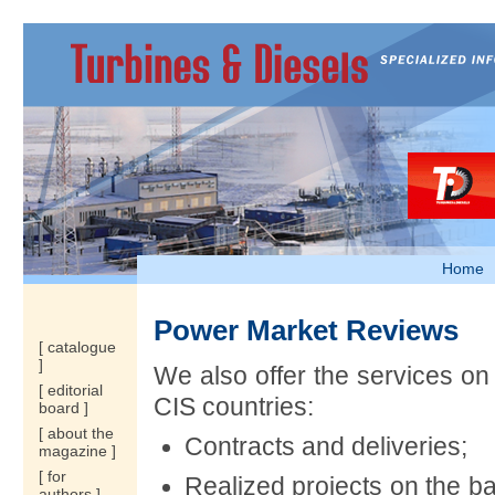
Home
Power Market Reviews
[ catalogue
]
We also offer the services o
[ editorial
CIS countries:
board ]
[ about the
Contracts and deliveries;
magazine ]
[ for
Realized projects on the b
authors ]