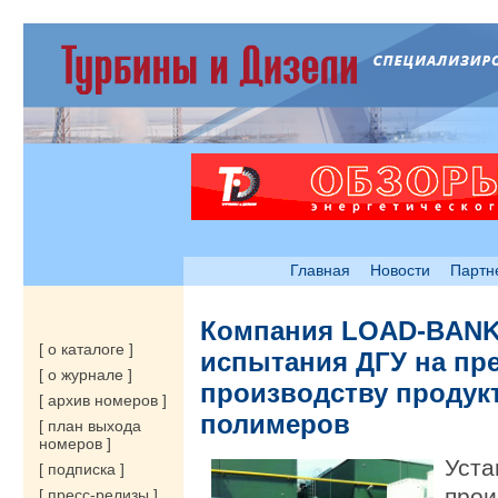
Главная
Новости
Партн
Компания LOAD-BANK
[ о каталоге ]
испытания ДГУ на пр
[ о журнале ]
производству продук
[ архив номеров ]
полимеров
[ план выхода
номеров ]
Уста
[ подписка ]
прои
[ пресс-релизы ]