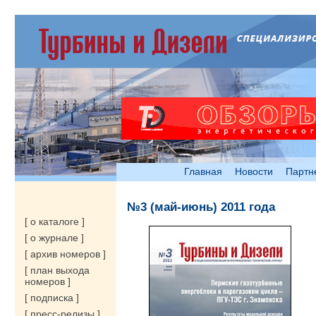
Главная
Новости
Партн
№3 (май-июнь) 2011 года
[ о каталоге ]
[ о журнале ]
[ архив номеров ]
[ план выхода
номеров ]
[ подписка ]
[ пресс-релизы ]