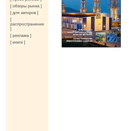
[ обзоры рынка ]
[ для авторов ]
[
распространение
]
[ реклама ]
[ книги ]