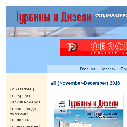
Главная
Новости
Па
#6 (November-December) 2016
[ о каталоге ]
[ о журнале ]
[ архив номеров ]
[ план выхода
номеров ]
[ подписка ]
[ пресс-релизы ]